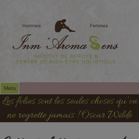
modal-check
Menu
Les folies sont les seules choses qu’on
ne regrette jamais ! Oscar Wilde