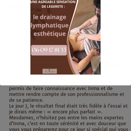
MARIAGE.NET : 09/10/2018
Célia Devulder
Tout simplement parfait !
Ecoute, adaptation et délicatesse sont les maitres
mots du travail réalisé par Inma !
Habituée à me maquiller seule, j’étais assez
exigeante sur le résultat pour le jour J. L’essai m’a
permis de faire connaissance avec Inma et de
mettre rendre compte de son professionnalisme et
Ceci fermera dans
16
secondes
de sa patience.
Le jour J, le résultat final était très fidèle à l’essai et
je dirais même : « encore plus parfait ».
Mesdames, n’hésitez pas entre les mains expertes
d’Inma, c’est en toute sérénité et avec douceur que
vous vous préparerez pour ce jour si spécial qui vous