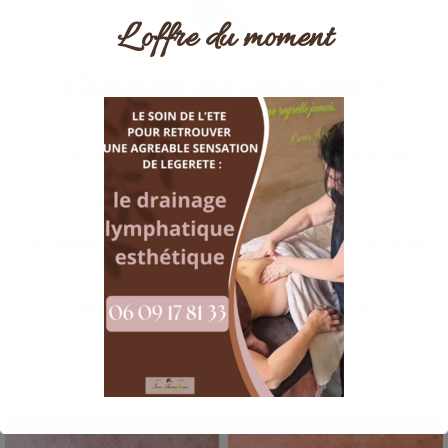
L’offre du moment
Comment me contacter ?
- par téléphone ou whatsApp :
06 09 17 81 33
- par mail :
inma.delahorra@free.fr
En attendant, je serai ravie de vous rencontrer et de
vous accompagner !
Au plaisir de faire votre connaissance,
Inma