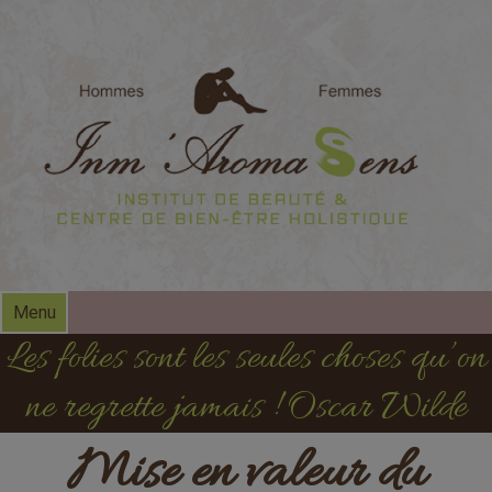
modal-check
Menu
Les folies sont les seules choses qu’on
ne regrette jamais ! Oscar Wilde
Mise en valeur du