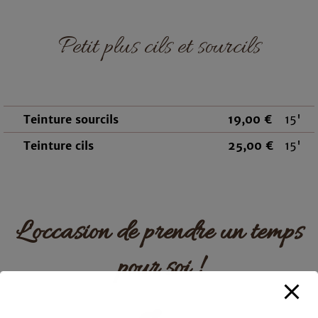
Petit plus cils et sourcils
Teinture sourcils
19,00 €
15'
Teinture cils
25,00 €
15'
L'occasion de prendre un temps
pour soi !