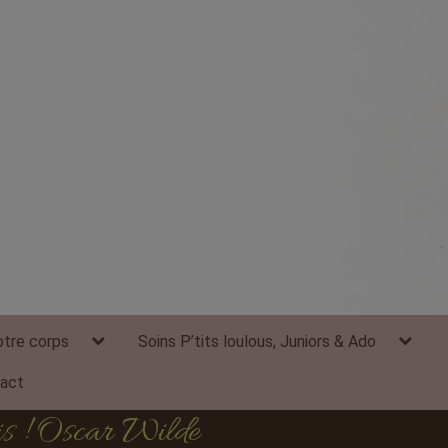
expand
expand
otre corps
Soins P’tits loulous, Juniors & Ado
child
child
menu
menu
act
ais ! Oscar Wilde