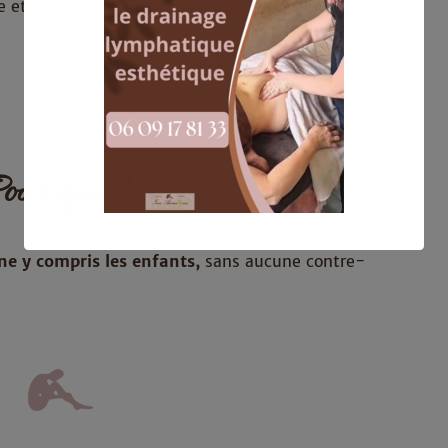
e et profondément apaisante.
our qui ?
ne y compris les enfants,
sans aucune contre-
Ceci fermera dans
15
secondes