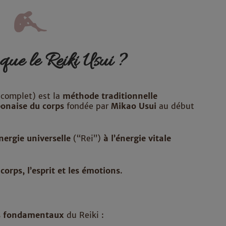
 que le Reiki Usui ?
complet) est la
méthode traditionnelle
ponaise du corps
fondée par
Mikao Usui
au début
nergie universelle
(“Rei”)
à l’énergie vitale
 corps, l’esprit et les émotions
.
es fondamentaux
du Reiki :