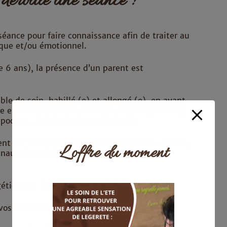
déroule une séance ?
éance pour faire connaissance afin de traiter au
ique et/ou émotionnel.
de 6 ans), la présence d’un parent est
able de soin, habillé (e) et allongé (e), en ayant
re en métal (montre, ceinture, bagues, piercing,
 poches…) et éteint son téléphone,
nt sur différentes zones du corps et au-dessus,
L’offre du moment
canaux énergétiques (Chakras, Nadis, Corps
gétique et le relâchement global,
os ressentis, si vous le souhaitez.