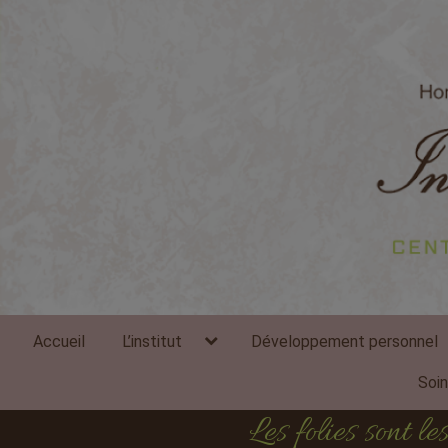
expand
Accueil
L’institut
Développement personnel
child
menu
Soi
Les folies sont 