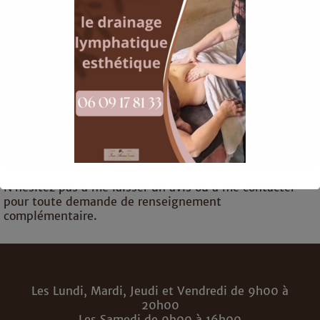
©
OpenStreetMap
contributors
N’hésitez pas à me laisser un avis ou à me contacter
pour toute demande de renseignement
complémentaire.
Ceci fermera dans
15
secondes
Les Lundi, Mardi, Jeudi et Vendredi de 9h00 à
20h00
Les Samedi de 9h00 à 16h00