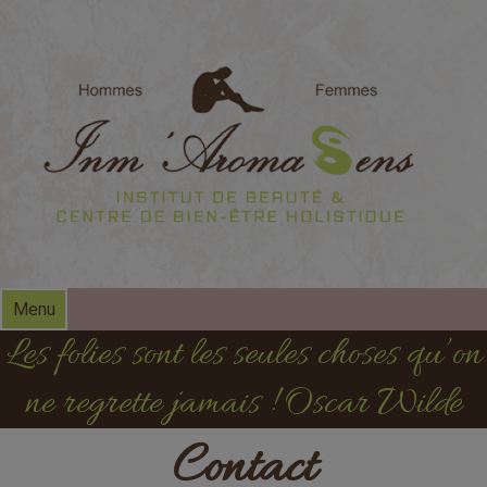
modal-check
Menu
Les folies sont les seules choses qu’on
ne regrette jamais ! Oscar Wilde
Contact