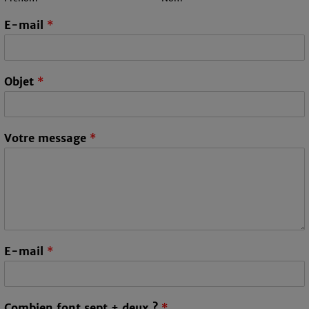
E-mail
*
Objet
*
Votre message
*
E-mail
*
C
Combien font sept + deux ?
*