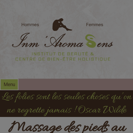
modal-check
Menu
Les folies sont les seules choses qu’on
ne regrette jamais ! Oscar Wilde
Massage des pieds au