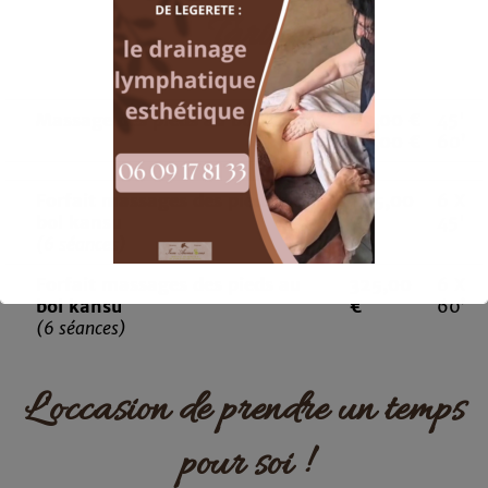
Tarif
Massage des pieds au bol kansu
69,00 €
45'
89,00 €
60’
Forfait massages des pieds au
245,00
6 X
bol kansu
€
45'
(6 séances)
Forfait massages des pieds au
325,00
6 X
bol kansu
€
60’
(6 séances)
Ceci fermera dans
15
secondes
L'occasion de prendre un temps
pour soi !