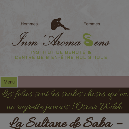
modal-check
Menu
Les folies sont les seules choses qu’on
ne regrette jamais ! Oscar Wilde
La Sultane de Saba –