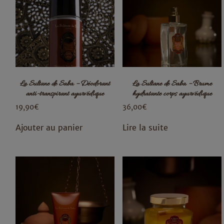
La Sultane de Saba – Déodorant
La Sultane de Saba – Brume
anti-transpirant ayurvédique
hydratante corps ayurvédique
19,90
€
36,00
€
Ajouter au panier
Lire la suite