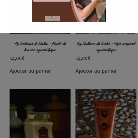
La Sultane de Saba – Huile de
La Sultane de Saba – Lait corporel
Ceci fermera dans
15
secondes
beauté ayurvédique
ayurvédique
34,00
€
34,00
€
Ajouter au panier
Ajouter au panier