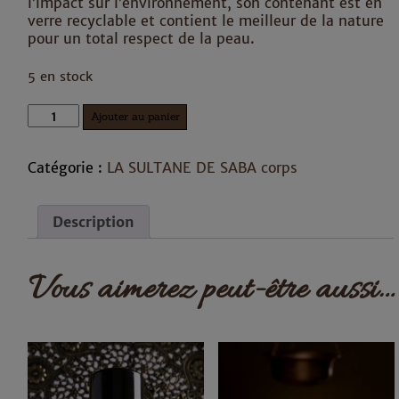
l’impact sur l’environnement, son contenant est en
verre recyclable et contient le meilleur de la nature
pour un total respect de la peau.
5 en stock
quantité
Ajouter au panier
de
La
Sultane
Catégorie :
LA SULTANE DE SABA corps
de
Saba
-
Description
Baume
fondant
Bio
Vous aimerez peut-être aussi…
ayurvédique