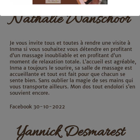
Facebook 16.05.2023
Nathalie Wanschoor
Ceci fermera dans
16
secondes
Je vous invite tous et toutes à rendre une visite à
Inma si vous souhaitez vous détendre en profitant
d’un massage inoubliable et en profitant d’un
moment de relaxation totale. L’accueil est agréable,
Inma a toujours le sourire, sa salle de massage est
accueillante et tout est fait pour que chacun se
sente bien. Sans oublier la magie de ses mains qui
vous transporte ailleurs. Mon dos tout endolori s’en
souvient encore.
Facebook 30-10-2022
Yannick Desmarest