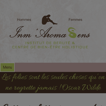
modal-check
Menu
Les folies sont les seules choses qu’on
ne regrette jamais ! Oscar Wilde