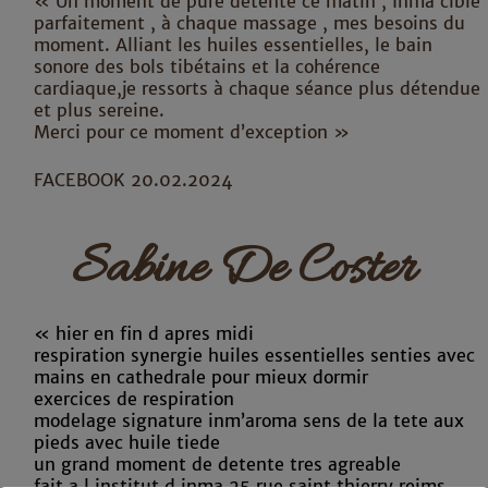
« Un moment de pure détente ce matin , Inma cible
parfaitement , à chaque massage , mes besoins du
moment. Alliant les huiles essentielles, le bain
sonore des bols tibétains et la cohérence
cardiaque,je ressorts à chaque séance plus détendue
et plus sereine.
Merci pour ce moment d’exception »
FACEBOOK 20.02.2024
Sabine De Coster
« hier en fin d apres midi
respiration synergie huiles essentielles senties avec
mains en cathedrale pour mieux dormir
exercices de respiration
modelage signature inm’aroma sens de la tete aux
pieds avec huile tiede
un grand moment de detente tres agreable
fait a l institut d inma 25 rue saint thierry reims