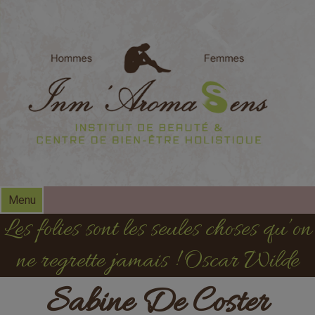
modal-check
Menu
Les folies sont les seules choses qu’on
ne regrette jamais ! Oscar Wilde
Sabine De Coster