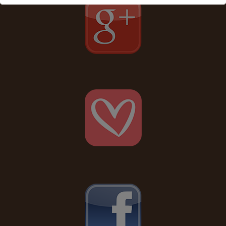
Ceci fermera dans
16
secondes