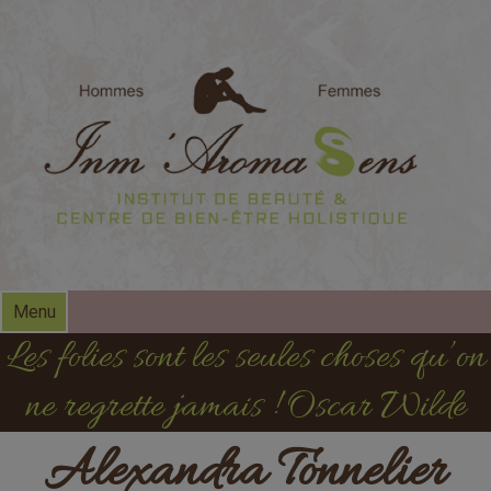
modal-check
Menu
Les folies sont les seules choses qu’on
ne regrette jamais ! Oscar Wilde
Alexandra Tonnelier