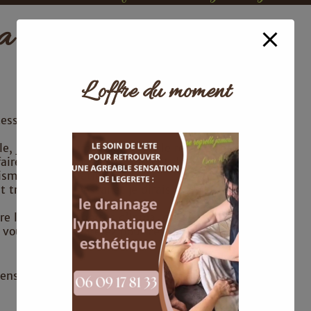
ia Devulder
L’offre du moment
esse sont les maitres mots du travail réalisé par
, j’étais assez exigeante sur le résultat pour le
 faire connaissance avec Inma et de mettre rendre
isme et de sa patience.
ait très fidèle à l’essai et je dirais même : « encore
e les mains expertes d’Inma, c’est en toute
vous vous préparerez pour ce jour si spécial qui
ens !