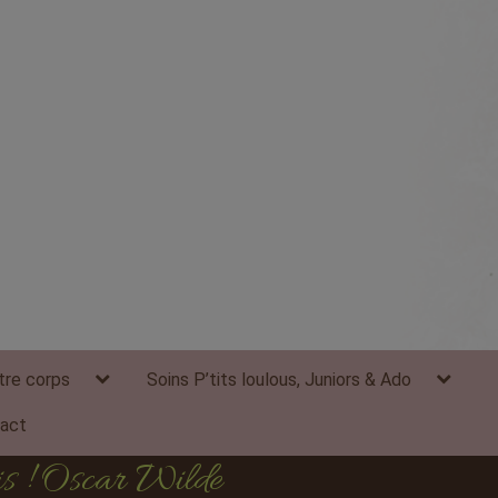
expand
expand
tre corps
Soins P’tits loulous, Juniors & Ado
child
child
menu
menu
act
ais ! Oscar Wilde