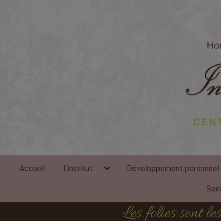
expand
Accueil
L’institut
Développement personnel
child
menu
Soi
Les folies sont 