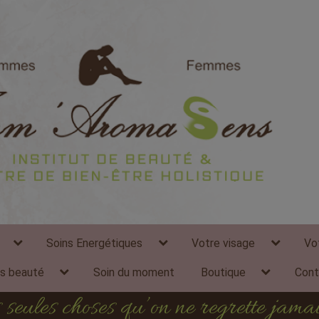
modal-check
expand
expand
expand
Soins Energétiques
Votre visage
Vo
child
child
child
menu
menu
menu
expand
expand
ns beauté
Soin du moment
Boutique
Cont
child
child
menu
menu
les seules choses qu’on ne regrette jam