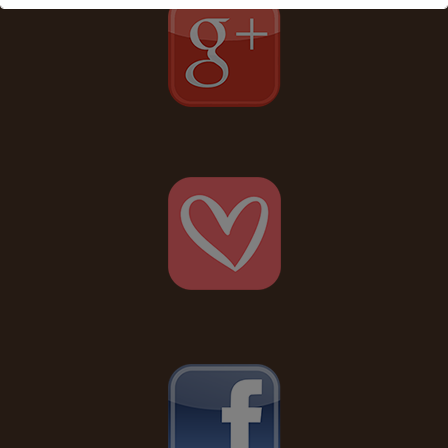
Ceci fermera dans
17
secondes