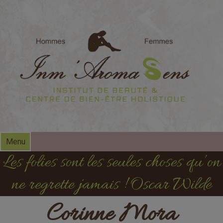
modal-check
Menu
Les folies sont les seules choses qu’on
ne regrette jamais ! Oscar Wilde
Corinne Mora