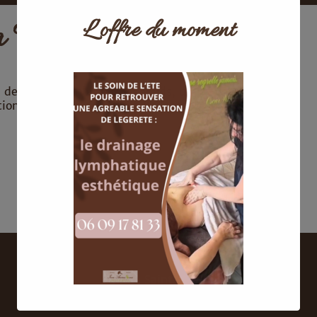
L’offre du moment
a Touchard
e des demi-jambes et des pieds, un vrai moment
tion de la ligne de mes sourcils, top
.
25 Rue Saint Thierry
51100 Reims