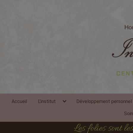
expand
Accueil
L’institut
Développement personnel
child
menu
Soi
Les folies sont 