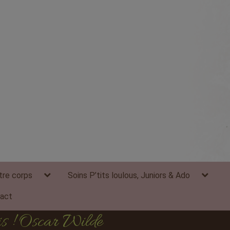
expand
expand
tre corps
Soins P’tits loulous, Juniors & Ado
child
child
menu
menu
act
ais ! Oscar Wilde