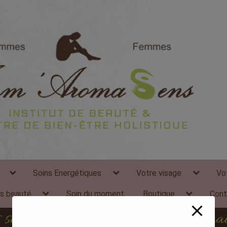
modal-check
expand
expand
expand
Soins Energétiques
Votre visage
Vo
child
child
child
menu
menu
menu
expand
expand
ns beauté
Soin du moment
Boutique
Cont
child
child
menu
menu
les seules choses qu’on ne regrette jam