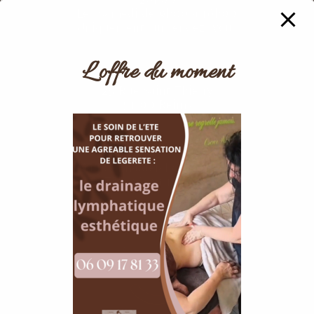
Les Samedi de 9h00 à 16h00
Uniquement sur rendez-vous
L’offre du moment
25 Rue Saint Thierry
51100 Reims
Mail : inma.delahorra@free.fr
Tél. 06 09 17 81 33