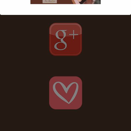
Ceci fermera dans
17
secondes