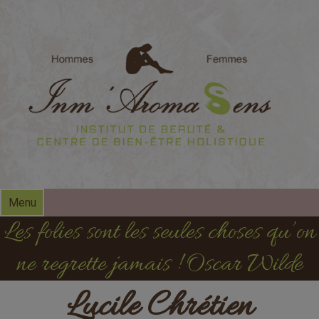
modal-check
Menu
Les folies sont les seules choses qu’on
ne regrette jamais ! Oscar Wilde
Lucile Chrétien