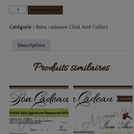
quantité
Ajouter au panier
de
Bon
cadeau
Catégorie :
Bons cadeaux Click And Collect
de
50
euros
Description
Produits similaires