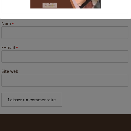
Nom
*
Ceci fermera dans
16
secondes
E-mail
*
Site web