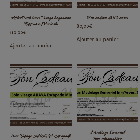
AHAVA Soin Visage Signature
Bon cadeau de 80 euros
Ressource Minérale
80,00
€
110,00
€
Ajouter au panier
Ajouter au panier
Modelage Sensoriel
Soin Visage AHAVA Escapade
Inm’AromaSens