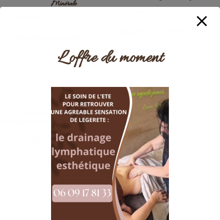
Minérale
89,00
€
69,00
€
Ajouter au panier
Ajouter au panier
L’offre du moment
Laisser un commentaire
Votre adresse e-mail ne sera pas publiée.
Les champs
obligatoires sont indiqués avec
*
Commentaire
*