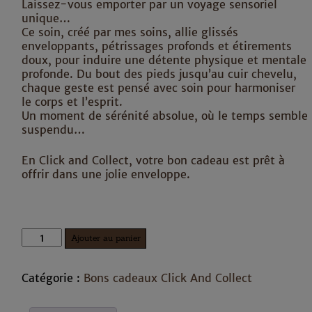
Laissez-vous emporter par un voyage sensoriel
unique…
Ce soin, créé par mes soins, allie glissés
enveloppants, pétrissages profonds et étirements
doux, pour induire une détente physique et mentale
profonde. Du bout des pieds jusqu’au cuir chevelu,
chaque geste est pensé avec soin pour harmoniser
le corps et l’esprit.
Un moment de sérénité absolue, où le temps semble
suspendu…
En Click and Collect, votre bon cadeau est prêt à
offrir dans une jolie enveloppe.
quantité
Ajouter au panier
de
Modelage
Sensoriel
Catégorie :
Bons cadeaux Click And Collect
Inm’AromaSens