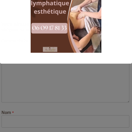
Laisser un commentaire
Votre adresse e-mail ne sera pas publiée.
Les champs
obligatoires sont indiqués avec
*
Commentaire
*
Ceci fermera dans
16
secondes
Nom
*