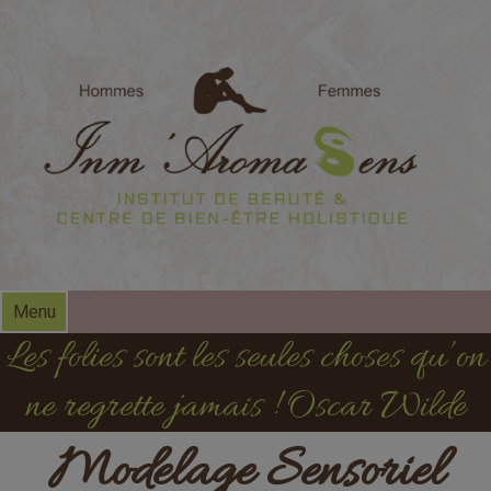
modal-check
Menu
Les folies sont les seules choses qu’on
ne regrette jamais ! Oscar Wilde
Modelage Sensoriel