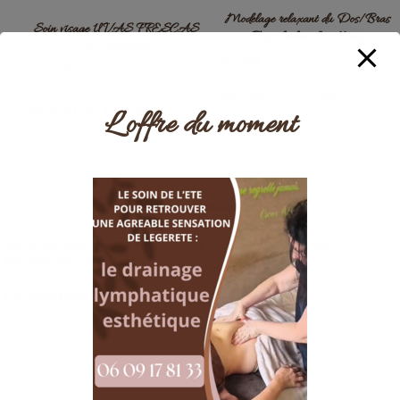
Modelage relaxant du Dos/Bras
Soin visage UVAS FRESCAS
P’tits loulous 6 à 11 ans
Vid Pureté Bio
30,00
€
60,00
€
Ajouter au panier
Ajouter au panier
L’offre du moment
Laisser un commentaire
Votre adresse e-mail ne sera pas publiée.
Les champs
obligatoires sont indiqués avec
*
Commentaire
*