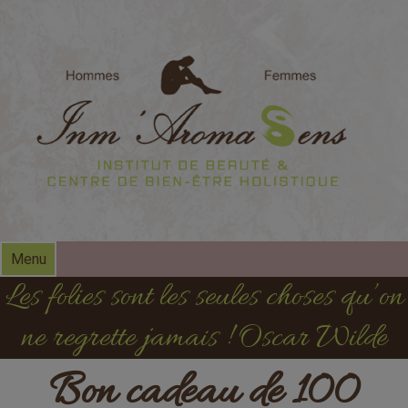
modal-check
Menu
Les folies sont les seules choses qu’on
ne regrette jamais ! Oscar Wilde
Bon cadeau de 100