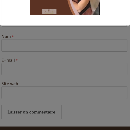
Nom
*
Ceci fermera dans
16
secondes
E-mail
*
Site web