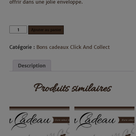
offrir dans une jolie enveloppe.
quantité
Ajouter au panier
de
Bon
cadeau
Catégorie :
Bons cadeaux Click And Collect
de
100
euros
Description
Produits similaires