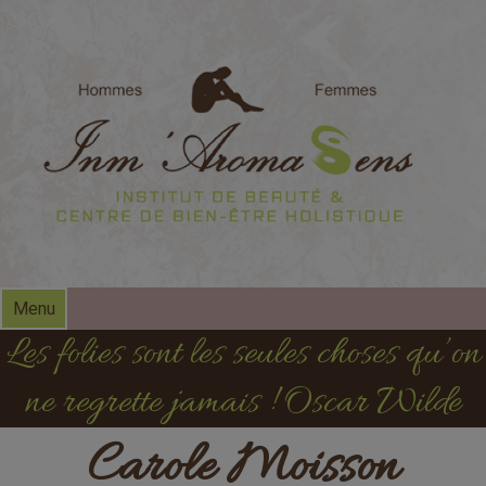
modal-check
Menu
Les folies sont les seules choses qu’on
ne regrette jamais ! Oscar Wilde
Carole Moisson