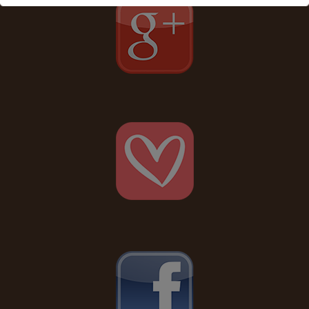
Ceci fermera dans
17
secondes